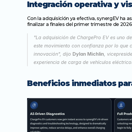
Integración operativa y vi
Con la adquisición ya efectiva, synergEV ha a
finalizar a finales del primer trimestre de 2026
"La adquisición de ChargePro EV es uno de
este movimiento con confianza por lo que c
innovación", dijo 
Dylan Michlin
, vicepresid
experiencia de carga de vehículos eléctricos
Beneficios inmediatos para