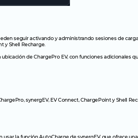
pueden seguir activando y administrando sesiones de carga
t y Shell Recharge.
 ubicación de ChargePro EV, con funciones adicionales q
ChargePro, synergEV, EV Connect, ChargePoint y Shell Re
sar la función AutoCharge de synergEV, que ofrece una ca