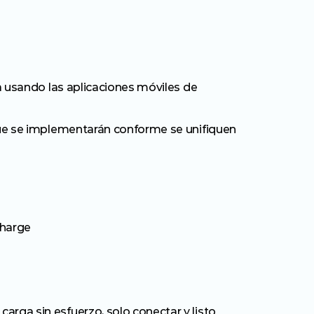
 usando las aplicaciones móviles de 
ue se implementarán conforme se unifiquen 
charge
rga sin esfuerzo, solo conectar y listo