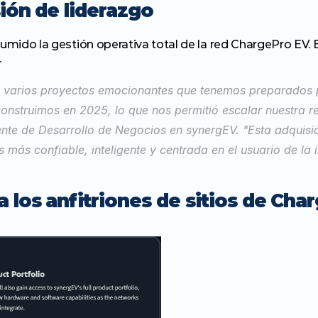
sión de liderazgo
sumido la gestión operativa total de la red ChargePro EV.
.
 varios proyectos emocionantes que tenemos preparados pa
onstruimos en 2025, lo que nos permitió escalar nuestra r
ente de Desarrollo de Negocios en synergEV. "Esta adquisici
 más confiable, inteligente y centrada en el usuario de la i
 los anfitriones de sitios de Cha